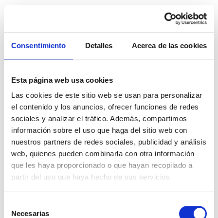
gemahernandeztattoo
tatuajes línea fina
Consentimiento
Detalles
Acerca de las cookies
Políticas de
Esta página web usa cookies
privacidad
Las cookies de este sitio web se usan para personalizar
el contenido y los anuncios, ofrecer funciones de redes
sociales y analizar el tráfico. Además, compartimos
tatuajes línea fina
información sobre el uso que haga del sitio web con
Todos los derechos reservados
nuestros partners de redes sociales, publicidad y análisis
web, quienes pueden combinarla con otra información
que les haya proporcionado o que hayan recopilado a
partir del uso que haya hecho de sus servicios.
Selección
Necesarias
de