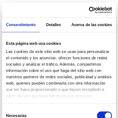
gemahernandeztattoo
tatuajes línea fina
Consentimiento
Detalles
Acerca de las cookies
Categoría:
Esta página web usa cookies
Uncategorized
Las cookies de este sitio web se usan para personalizar
el contenido y los anuncios, ofrecer funciones de redes
Hello world!
sociales y analizar el tráfico. Además, compartimos
información sobre el uso que haga del sitio web con
Welcome to WordPress. This is your first post. Edit or
nuestros partners de redes sociales, publicidad y análisis
delete it, then start writing!
web, quienes pueden combinarla con otra información
que les haya proporcionado o que hayan recopilado a
partir del uso que haya hecho de sus servicios.
tatuajes línea fina
Todos los derechos reservados
Selección
Necesarias
de